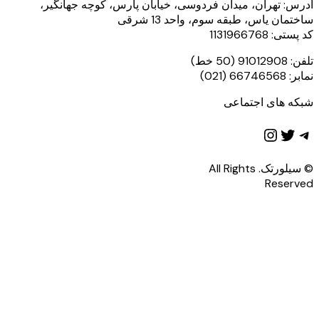
آدرس: تهران، میدان فردوسی، خیابان پارس، کوچه جهانگیر،
ساختمان یاس، طبقه سوم، واحد 13 شرقی
کد پستی: 1131966768
تلفن: 91012908 (50 خط)
نمابر: 66746568 (021)
شبکه های اجتماعی
تلگرام
توییتر
اینستاگرم
© سیلورتک. All Rights
Reserved