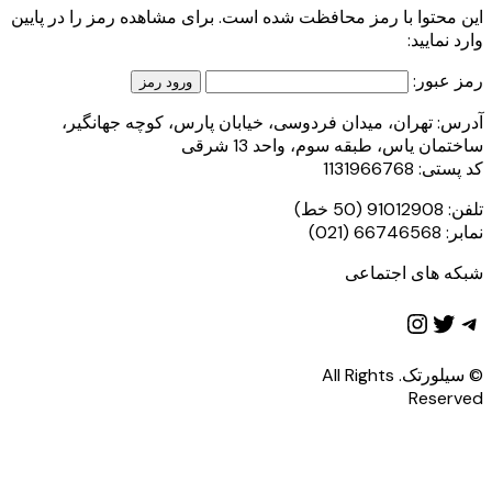
این محتوا با رمز محافظت شده است. برای مشاهده رمز را در پایین
وارد نمایید:
رمز عبور:
آدرس: تهران، میدان فردوسی، خیابان پارس، کوچه جهانگیر،
ساختمان یاس، طبقه سوم، واحد 13 شرقی
کد پستی: 1131966768
تلفن: 91012908 (50 خط)
نمابر: 66746568 (021)
شبکه های اجتماعی
تلگرام
توییتر
اینستاگرم
© سیلورتک. All Rights
Reserved