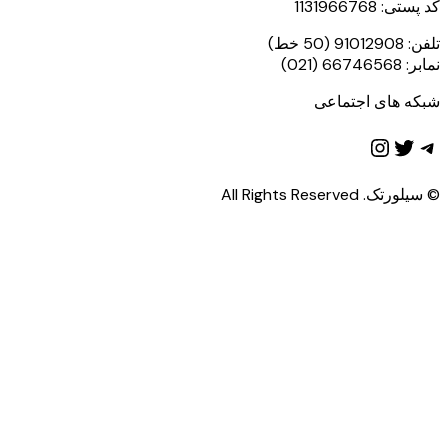
کد پستی: 1131966768
تلفن: 91012908 (50 خط)
نمابر: 66746568 (021)
شبکه های اجتماعی
تلگرام
توییتر
اینستاگرم
© سیلورتک. All Rights Reserved