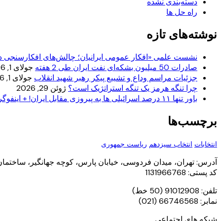
دسته‌بندی نشده
راه حل ها
نوشته‌های تازه
نشست علمی «افکار عمومی ایرانیان؛ چالش‌های افکارسنجی در
صادرات 50 میلیون بشکه‌ای نفت ایران طی 2 هفته
جولای 1, 2026
جزئیات مراسم وداع و تشییع پیکر رهبر شهید انقلاب
جولای 1, 2026
چرا تنگه هرمز یک تنگه استراتژیک است؟
ژوئن 29, 2026
باور تنها ۱۱ درصد اسرائیلی ها به پیروزی مقابل ایران! + اینفوگرافیک
برچسب‌ها
انتخابات
انتخاب سیزدهم
ریاست جمهوری
آدرس: تهران، میدان فردوسی، خیابان پارس، کوچه جهانگیر، ساختمان یاس،
کد پستی: 1131966768
تلفن: 91012908 (50 خط)
نمابر: 66746568 (021)
شبکه های اجتماعی